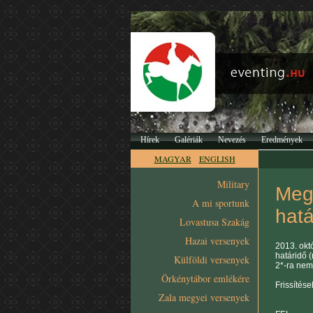
Hírek
Galériák
Nevezés
Eredmények
MAGYAR
ENGLISH
Military
Megv
A mi sportunk
hatá
Lovastusa Szakág
Hazai versenyek
2013. okt
határidő 
Külföldi versenyek
2*-ra nem
Örkénytábor emlékére
Frissítés
Zala megyei versenyek