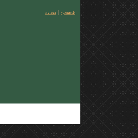
« vissza
nyomtatás