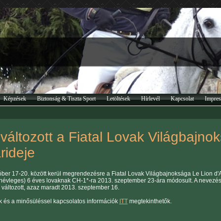
Képzések
Biztonság & Tiszta Sport
Letöltések
Hírlevél
Kapcsolat
Impre
áltozott a Fiatal Lovak Világbajn
rideje
óber 17-20. között kerül megrendezésre a Fiatal Lovak Világbajnoksága Le Lion d
(névleges) 6 éves lovaknak CH-1*-ra 2013. szeptember 23-ára módosult. A nevezés
 változott, azaz maradt 2013. szeptember 16.
ek és a minősüléssel kapcsolatos információk
ITT
megtekinthetők.