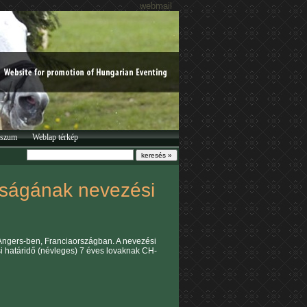
webmail
sszum
Weblap térkép
okságának nevezési
'Angers-ben, Franciaországban. A nevezési
i határidő (névleges) 7 éves lovaknak CH-