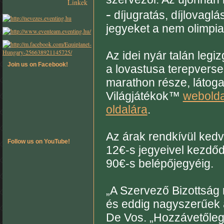
Linkek
-
díjugratás, díjlovaglá
jegyeket a nem olimpia
Az idei nyár talán le
Join us on Facebook!
a lovastusa terepversen
marathon része, látoga
Világjátékok™
webolda
oldalára
.
Az árak rendkívül kedv
Follow us on YouTube!
12€-s jegyeivel kezdőd
90€-s belépőjegyéig.
„A Szervező Bizottság 
és eddig nagyszerűek 
De Vos. „Hozzávetőleg 