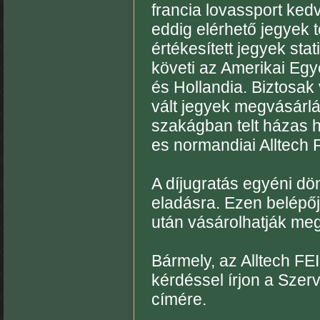
francia lovassport ked
eddig elérhető jegyek 
értékesített jegyek sta
követi az Amerikai Egy
és Hollandia. Biztosak
vált jegyek megvásárlá
szakágban telt házas h
es normandiai Alltech 
A díjugratás egyéni dö
eladásra. Ezen belépőj
után vásárolhatják me
Bármely, az Alltech FE
kérdéssel írjon a Szer
címére.