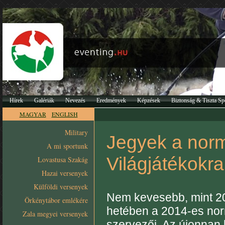
Hírek
Galériák
Nevezés
Eredmények
Képzések
Biztonság & Tiszta Sp
MAGYAR
ENGLISH
Military
Jegyek a norm
A mi sportunk
Világjátékokr
Lovastusa Szakág
Hazai versenyek
Külföldi versenyek
Nem kevesebb, mint 20
Örkénytábor emlékére
hetében a 2014-es nor
Zala megyei versenyek
szervezői. Az újonnan 