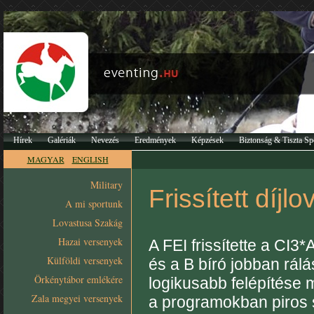
Hírek
Galériák
Nevezés
Eredmények
Képzések
Biztonság & Tiszta Sp
MAGYAR
ENGLISH
Military
Frissített díj
A mi sportunk
Lovastusa Szakág
Hazai versenyek
A FEI frissítette a CI3
Külföldi versenyek
és a B bíró jobban rálá
Örkénytábor emlékére
logikusabb felépítése m
Zala megyei versenyek
a programokban piros s