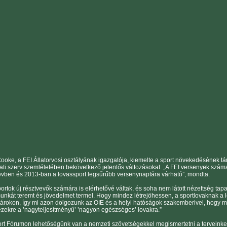
oke, a FEI Állatorvosi osztályának igazgatója, kiemelte a sport növekedésének tá
ti szerv szemléletében bekövetkező jelentős változásokat. „A FEI versenyek szám
 évben és 2013-ban a lovassport legsűrűbb versenynaptára várható”, mondta.
ortok új résztvevők számára is elérhetővé váltak, és soha nem látott nézettség tapa
nkát teremt és jövedelmet termel. Hogy mindez létrejöhessen, a sportlovaknak a l
árokon, így mi azon dolgozunk az OIE és a helyi hatóságok szakemberivel, hogy min
 ezekre a ’nagyteljesítményű’ ’nagyon egészséges’ lovakra.”
ort Fórumon lehetőségünk van a nemzeti szövetségekkel megismertetni a terveinket