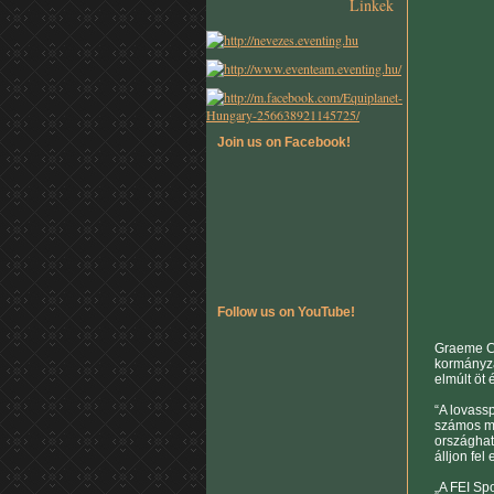
Linkek
Join us on Facebook!
Follow us on YouTube!
Graeme Co
kormányza
elmúlt öt
“A lovassp
számos mu
országhat
álljon fel
„A FEI Sp