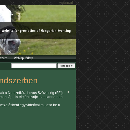
webmail
sszum
Weblap térkép
endszerben
ztak a Nemzetközi Lovas Szövetség (FEI),
umon, április elején svájci Lausanne-ban.
evezetésként egy videóval mutatta be a