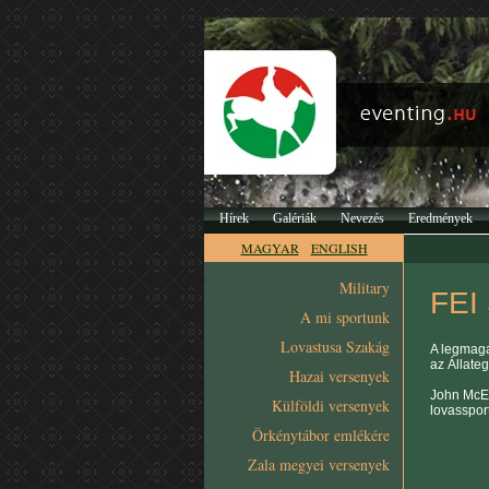
Hírek
Galériák
Nevezés
Eredmények
MAGYAR
ENGLISH
Military
FEI 
A mi sportunk
Lovastusa Szakág
A legmaga
az Állate
Hazai versenyek
John McEw
Külföldi versenyek
lovassport
Örkénytábor emlékére
Zala megyei versenyek