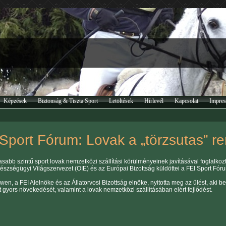
Képzések
Biztonság & Tiszta Sport
Letöltések
Hírlevél
Kapcsolat
Impre
Sport Fórum: Lovak a „törzsutas” r
sabb szintű sport lovak nemzetközi szállítási körülményeinek javításával foglalko
gészségügyi Világszervezet (OIE) és az Európai Bizottság küldöttei a FEI Sport Fór
en, a FEI Alelnöke és az Állatorvosi Bizottság elnöke, nyitotta meg az ülést, aki b
 gyors növekedését, valamint a lovak nemzetközi szállításában elért fejlődést.