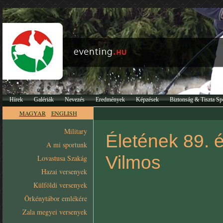
Hírek
Galériák
Nevezés
Eredmények
Képzések
Biztonság & Tiszta Sp
MAGYAR
ENGLISH
Military
Életének 89. 
A mi sportunk
Vilmos
Lovastusa Szakág
Hazai versenyek
Külföldi versenyek
Örkénytábor emlékére
Zala megyei versenyek