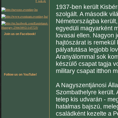
Linkek
1937-ben került Kisbér
szolgált. A második vi
Németországba került,
egyedüli magyarként m
lovasai ellen. Nagyon j
Join us on Facebook!
hajtószárat is remekül ke
pályafutása legjobb lo
Aranyálommal sok komol
készülő csapat tagja v
military csapat itthon m
Follow us on YouTube!
A Nagyszentjánosi Áll
Szombathelyre került. 
telep kis udvarán - meg
hatalmas bajszú, mele
családként kezelte a P