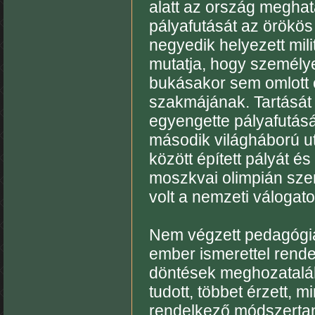
alatt az ország meghat
pályafutását az örökös
negyedik helyezett mil
mutatja, hogy személyes
bukásakor sem omlott ö
szakmájának. Tartását 
egyengette pályafutásá
második világháború utá
között épített pályát é
moszkvai olimpián sze
volt a nemzeti válogat
Nem végzett pedagógia
ember ismerettel rende
döntések meghozatalába
tudott, többet érzett, 
rendelkező módszertani