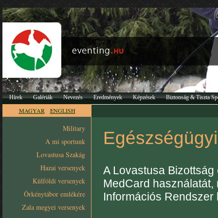
Hírek
Galériák
Nevezés
Eredmények
Képzések
Biztonság & Tiszta Sp
MAGYAR
ENGLISH
Military
Egészségügyi
A mi sportunk
Lovastusa Szakág
Hazai versenyek
A Lovastusa Bizottság é
Külföldi versenyek
MedCard használatát,
Örkénytábor emlékére
Információs Rendszer k
Zala megyei versenyek