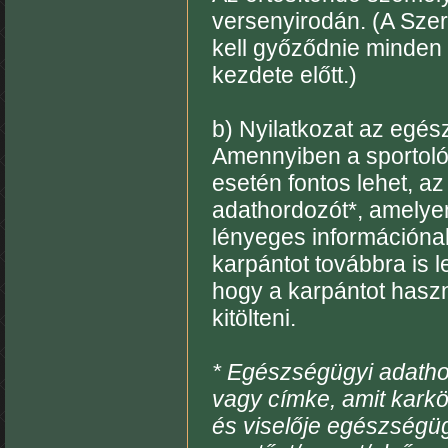
versenyirodán. (A Sze
kell győződnie minden
kezdete előtt.)
b) Nyilatkozat az egész
Amennyiben a sportoló
esetén fontos lehet, a
adathordozót*, amelyen
lényeges információna
karpántot továbbra is l
hogy a karpántot haszná
kitölteni.
* Egészségügyi adatho
vagy címke, amit kark
és viselője egészségügy