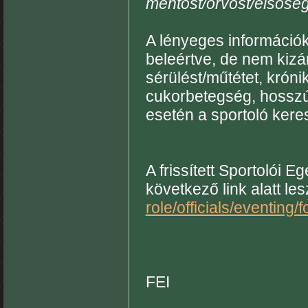
mentőst/orvost/elsősegé
A lényeges információk
beleértve, de nem kizá
sérülést/műtétet, krón
cukorbetegség, hosszú 
esetén a sportoló keres
A frissített Sportolói 
következő link alatt le
role/officials/eventing/
FEI