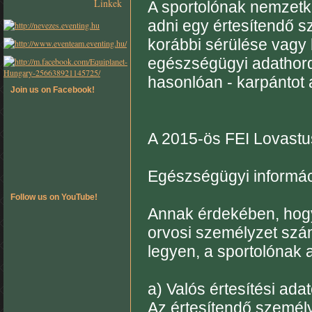
Linkek
A sportolónak nemzetk
adni egy értesítendő 
korábbi sérülése vagy 
egészségügyi adathordo
hasonlóan - karpántot a
Join us on Facebook!
A 2015-ös FEI Lovastu
Egészségügyi informá
Follow us on YouTube!
Annak érdekében, hogy
orvosi személyzet szá
legyen, a sportolónak 
a) Valós értesítési ad
Az értesítendő személy