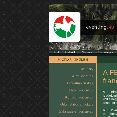
Hírek
Galériák
Nevezés
Eredmények
MAGYAR
ENGLISH
Military
A FE
A mi sportunk
fran
Lovastusa Szakág
Hazai versenyek
A FEI Bír
leadott mi
Külföldi versenyek
volt a neg
csapatot i
Örkénytábor emlékére
A FEI lov
Zala megyei versenyek
eredménye