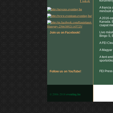
Linkek
körülmény
A francia 
minősült 
A 2016-os
Kanada. B
csapat min
Livo másik
Join us on Facebook!
Bingo S, 
A FEI Cle
A Magyar 
A fent eml
sportolóka
FEI Press
Follow us on YouTube!
© 2006-2018
eventing.hu