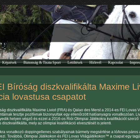
Képzések
Biztonság & Tiszta Sport
Letöltések
Hírlevél
Kapcsolat
Impre
I Bíróság diszkvalifikálta Maxime Li
cia lovastusa csapatot
óság diszkvalifikálta Maxime Liviot (FRA) és Qalao des Merst a 2014-es FEI Lovas 
ntáinak tesztje pozitívnak bizonyultak egy ellenőrzött hatóanyagra vonatkozóan. Livi
yedik helyen végző és ezzel a 2016-os Riói Olimpiai Játékokra kvalifikációt szerző 
s diszkvalifikálta, mely az olimpiai kvalifikáció elvesztését is jelenti.
akra vonatkozó doppingellenes szabályainak bármely megsértése a ló/lovas páros au
zi. Továbbá, Olimpiai Játékokon és FEI Lovas Világjátékokon™ a csapat egy tagjá