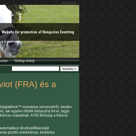
webmail
sszum
Weblap térkép
viot (FRA) és a
Világjátékok™ lovastusa versenyéről, miután
o, aki egyéni ötödik helyezést ért el, tagja
francia csapatnak. A FEI Bíróság a francia
tomatikus diszkvalifikációját
nak pozitív eredménye, kivételes