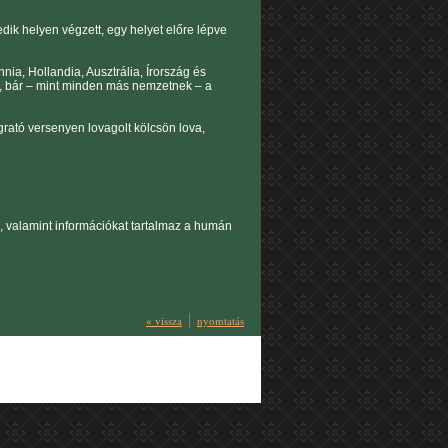
edik helyen végzett, egy helyet előre lépve
ia, Hollandia, Ausztrália, Írország és
a, bár – mint minden más nemzetnek – a
grató versenyen lovagolt kölcsön lova,
ja, valamint információkat tartalmaz a humán
« vissza
nyomtatás