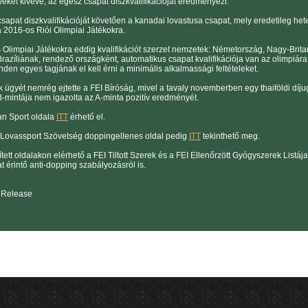
eket kivéve, az egész csapat diszkvalifikációját eredményezi.
csapat diszkvalifikációját követően a kanadai lovastusa csapat, mely eredetileg het
a 2016-os Riói Olimpiai Játékokra.
 Olimpiai Játékokra eddig kvalifikációt szerzet nemzetek: Németország, Nagy-Britann
razíliának, rendező országként, automatikus csapat kvalifikációja van az olimpiár
den egyes tagjának el kell érni a minimális alkalmassági feltételeket.
 ügyét nemrég ejtette a FEI Bíróság, mivel a tavaly novemberben egy thaiföldi díju
B-mintája nem igazolta az A-minta pozitív eredményét.
an Sport oldala
ITT
érhető el.
Lovassport Szövetség doppingellenes oldal pedig
ITT
tekinthető meg.
ített oldalakon elérhető a FEI Tiltott Szerek és a FEI Ellenőrzött Gyógyszerek Listá
t érintő anti-dopping szabályozásról is.
 Release