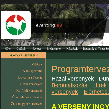
Hírek
Galériák
Nevezés
Eredmények
Képzések
Biztonság & Tiszta Sp
MAGYAR
ENGLISH
Military
Programterv
A mi sportunk
Lovastusa Szakág
Hazai versenyek - Dun
Hazai versenyek
Bemutatkozás
Hírek
Külföldi versenyek
versenyek
Elérhetős
Örkénytábor emlékére
Zala megyei versenyek
A VERSENY ING