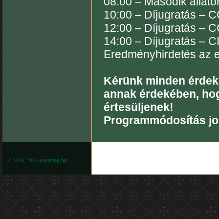
08:00 – Második állato
10:00 – Díjugratás – C
12:00 – Díjugratás – C
14:00 – Díjugratás – C
Eredményhirdetés az e
Kérünk minden érdekl
annak érdekében, hog
értesüljenek!
Programmódosítás jog
© 2006-2018
eventing.hu